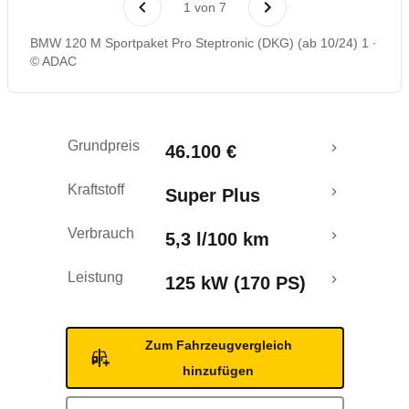
1
von
7
Rückrufe & Mängel
BMW 120 M Sportpaket Pro Steptronic (DKG) (ab 10/24) 1
© ADAC
Grundpreis
46.100 €
Kraftstoff
Super Plus
Verbrauch
5,3 l/100 km
Leistung
125 kW (170 PS)
Zum Fahrzeugvergleich
hinzufügen