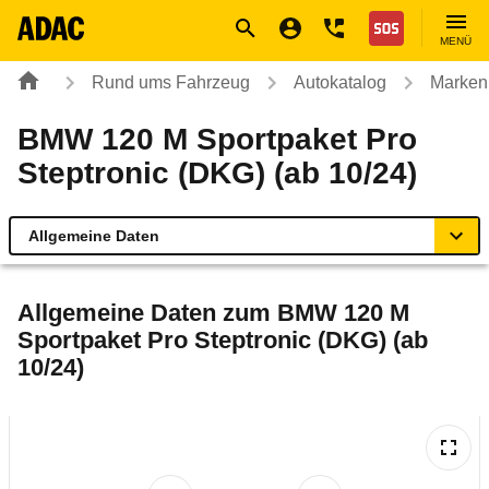
Navigation
Suche
Seiteninhalt
Fußzeile
Nothilfe
MENÜ
Rund ums Fahrzeug
Autokatalog
Marken
BMW 120 M Sportpaket Pro
Steptronic (DKG) (ab 10/24)
Allgemeine Daten
Allgemeine Daten
Allgemeine Daten zum
BMW 120 M
Sportpaket Pro Steptronic (DKG) (ab
Technische Daten
10/24)
Ähnliche Autotests
Laufende Kosten