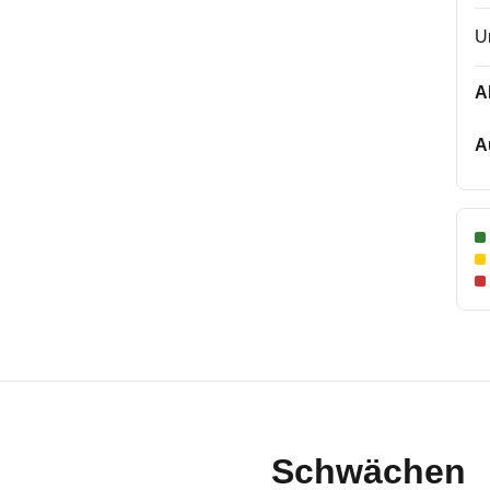
U
A
A
Schwächen