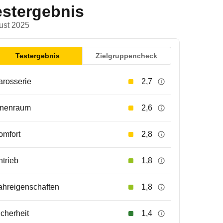
estergebnis
ust 2025
Testergebnis
Zielgruppencheck
arosserie
2,7
nnenraum
2,6
omfort
2,8
ntrieb
1,8
ahreigenschaften
1,8
icherheit
1,4