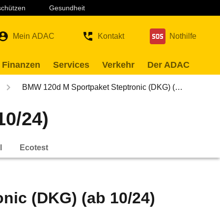
 schützen
Gesundheit
Mein ADAC
Kontakt
Nothilfe
 Finanzen
Services
Verkehr
Der ADAC
BMW 120d M Sportpaket Steptronic (DKG) (…
10/24)
l
Ecotest
nic (DKG) (ab 10/24)