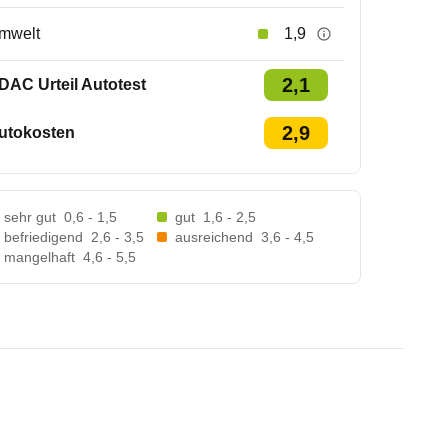
mwelt
1,9
2,1
DAC Urteil Autotest
2,9
utokosten
sehr gut
0,6 - 1,5
gut
1,6 - 2,5
befriedigend
2,6 - 3,5
ausreichend
3,6 - 4,5
mangelhaft
4,6 - 5,5