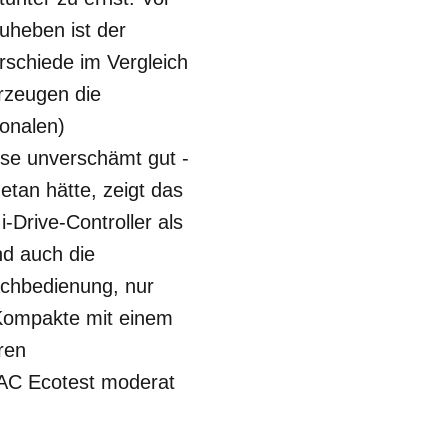
uheben ist der
terschiede im Vergleich
rzeugen die
ionalen)
sse unverschämt gut -
tan hätte, zeigt das
-Drive-Controller als
nd auch die
achbedienung, nur
r Kompakte mit einem
ren
DAC Ecotest moderat