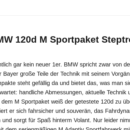
MW 120d M Sportpaket Steptr
ntlich gar kein neuer 1er. BMW spricht zwar von de
der Bayer große Teile der Technik mit seinem Vorgän
akte steht gefällig da und bietet das, was man si
rtet: handliche Abmessungen, aktuelle Technik
t dem M Sportpaket weiß der getestete 120d zu ü
ert er sich fahrsicher und souverän, das Fahrdynam
und sorgt für Spaß hinterm Volant. Nur leider nim
mit dem serienmäßigen M Adaptiv Sportfahrwerk mit