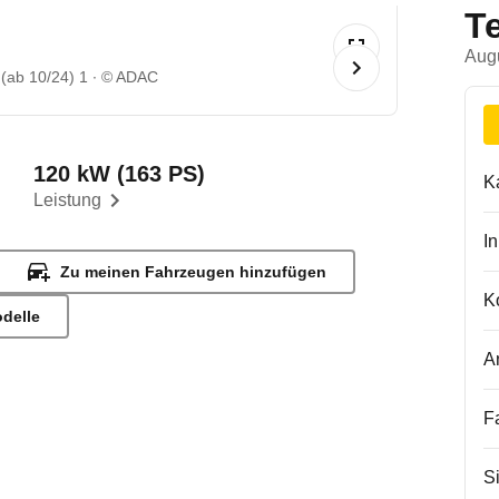
T
Aug
(ab 10/24) 1
© ADAC
120 kW (163 PS)
K
Leistung
I
Zu meinen Fahrzeugen hinzufügen
K
odelle
A
F
S