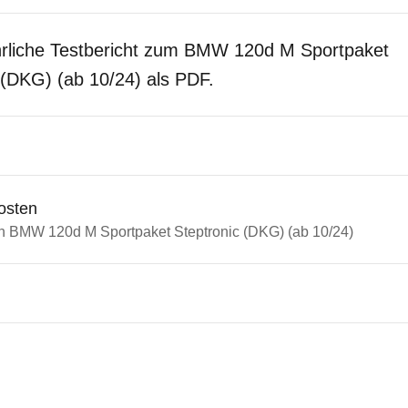
hrliche Testbericht zum BMW 120d M Sportpaket
 (DKG) (ab 10/24) als PDF.
osten
in BMW 120d M Sportpaket Steptronic (DKG) (ab 10/24)
n Autos
1er-Reihe
20d M Sportpaket Steptronic