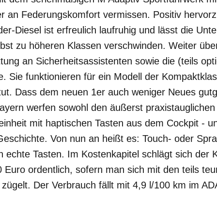
 er an Federungskomfort vermissen. Positiv hervorz
der-Diesel ist erfreulich laufruhig und lässt die Un
bst zu höheren Klassen verschwinden. Weiter übe
ung an Sicherheitsassistenten sowie die (teils opt
. Sie funktionieren für ein Modell der Kompaktkla
 tut. Dass dem neuen 1er auch weniger Neues gutge
yern werfen sowohl den äußerst praxistauglichen i
einheit mit haptischen Tasten aus dem Cockpit - u
Geschichte. Von nun an heißt es: Touch- oder Spr
ch echte Tasten. Im Kostenkapitel schlägt sich de
 Euro ordentlich, sofern man sich mit den teils teu
zügelt. Der Verbrauch fällt mit 4,9 l/100 km im A