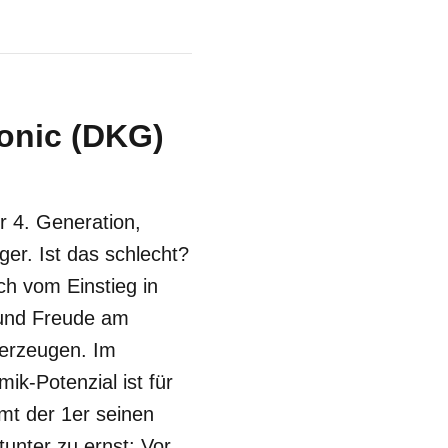
onic (DKG)
r 4. Generation,
ger. Ist das schlecht?
ch vom Einstieg in
 und Freude am
berzeugen. Im
ik-Potenzial ist für
mt der 1er seinen
unter zu ernst: Vor