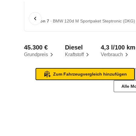
1 von 7
BMW 120d M Sportpaket Steptronic (DKG) 
45.300 €
Diesel
4,3 l/100 km
Grundpreis
Kraftstoff
Verbrauch
Zum Fahrzeugvergleich hinzufügen
Alle M