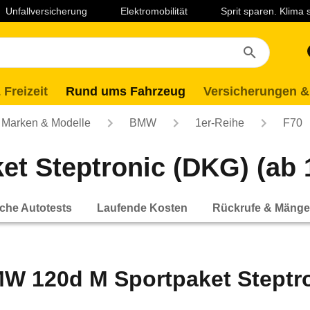
Unfallversicherung
Elektromobilität
Sprit sparen. Klima
 Freizeit
Rund ums Fahrzeug
Versicherungen &
Marken & Modelle
BMW
1er-Reihe
F70
t Steptronic (DKG) (ab 
che Autotests
Laufende Kosten
Rückrufe & Mänge
W 120d M Sportpaket Steptro