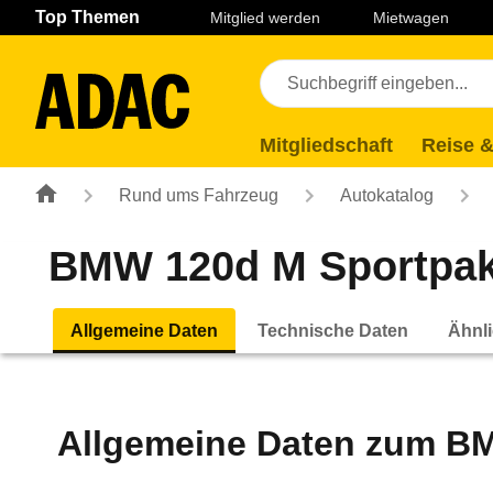
Navigation
Suche
Seiteninhalt
Fußzeile
Top Themen
Mitglied werden
Mietwagen
Mitgliedschaft
Reise &
Rund ums Fahrzeug
Autokatalog
BMW 120d M Sportpake
Allgemeine Daten
Technische Daten
Ähnli
Allgemeine Daten zum
BM