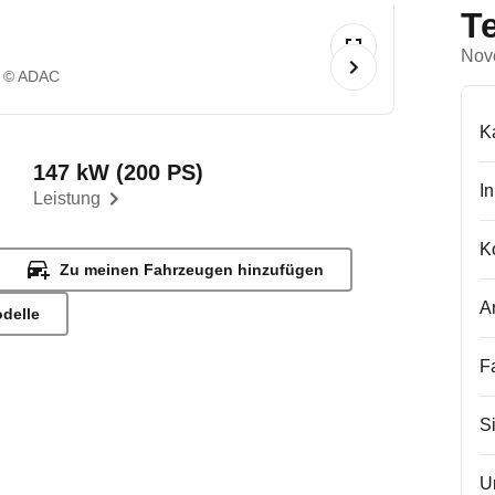
T
Nov
© ADAC
K
147 kW (200 PS)
I
Leistung
K
Zu meinen Fahrzeugen hinzufügen
A
odelle
F
S
U