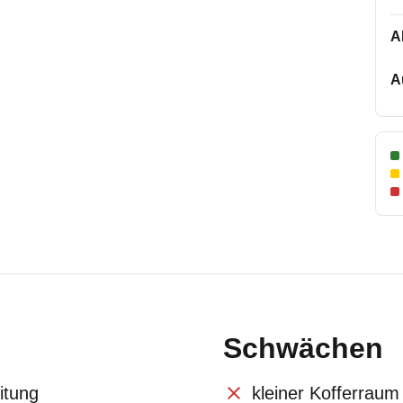
A
A
Schwächen
itung
kleiner Kofferraum