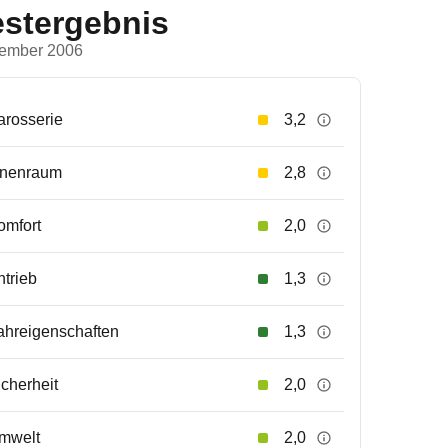
estergebnis
ember 2006
arosserie
3,2
nnenraum
2,8
omfort
2,0
ntrieb
1,3
ahreigenschaften
1,3
icherheit
2,0
mwelt
2,0