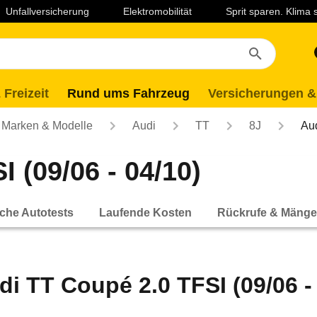
Unfallversicherung
Elektromobilität
Sprit sparen. Klima
 Freizeit
Rund ums Fahrzeug
Versicherungen &
Marken & Modelle
Audi
TT
8J
Aud
 (09/06 - 04/10)
che Autotests
Laufende Kosten
Rückrufe & Mänge
di TT Coupé 2.0 TFSI (09/06 -