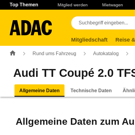
Navigation
Suche
Seiteninhalt
Fußzeile
Top Themen
Mitglied werden
Mietwagen
Mitgliedschaft
Reise &
Rund ums Fahrzeug
Autokatalog
Audi TT Coupé 2.0 TFSI
Allgemeine Daten
Technische Daten
Ähnli
Allgemeine Daten zum
Au