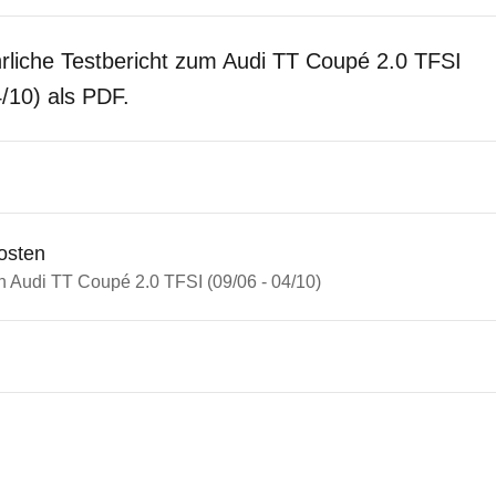
rliche Testbericht zum Audi TT Coupé 2.0 TFSI
4/10) als PDF.
osten
n Audi TT Coupé 2.0 TFSI (09/06 - 04/10)
n Autos
 TT
TT Coupé 2.0 TFSI (09/06 - 04