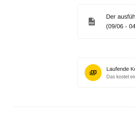
Der ausfüh
(09/06 - 0
Laufende K
Das kostet ei
Testergebnisse von ähnliche
Laufende Kosten
Rückrufe & Mängel des Audi
Technische Daten des
Audi 