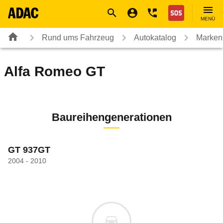
Navigation
Suche
Seiteninhalt
Fußzeile
Nothilfe
MENÜ
Rund ums Fahrzeug
Autokatalog
Marken
Alfa Romeo
GT
Baureihengenerationen
GT 937GT
2004 - 2010