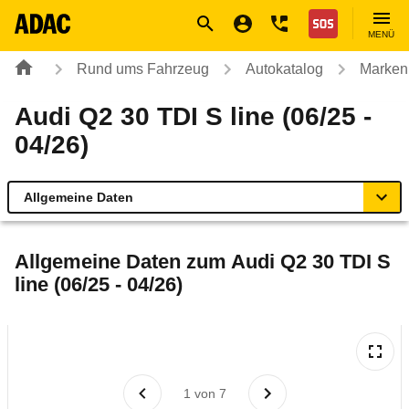
Navigation
Suche
Seiteninhalt
Fußzeile
Nothilfe
MENÜ
Rund ums Fahrzeug
Autokatalog
Marken
Audi Q2 30 TDI S line (06/25 -
04/26)
Allgemeine Daten
Allgemeine Daten
Allgemeine Daten zum
Audi Q2 30 TDI S
line (06/25 - 04/26)
Technische Daten
Ähnliche Autotests
Laufende Kosten
1
von
7