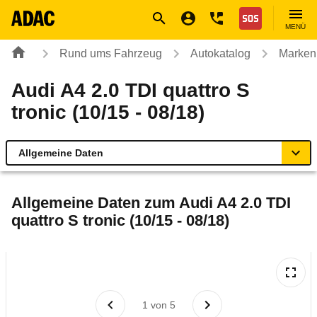
Navigation
Suche
Seiteninhalt
Fußzeile
Nothilfe
MENÜ
Rund ums Fahrzeug
Autokatalog
Marken
Audi A4 2.0 TDI quattro S
tronic (10/15 - 08/18)
Allgemeine Daten
Allgemeine Daten
Allgemeine Daten zum
Audi A4 2.0 TDI
quattro S tronic (10/15 - 08/18)
Technische Daten
Ähnliche Autotests
Laufende Kosten
1
von
5