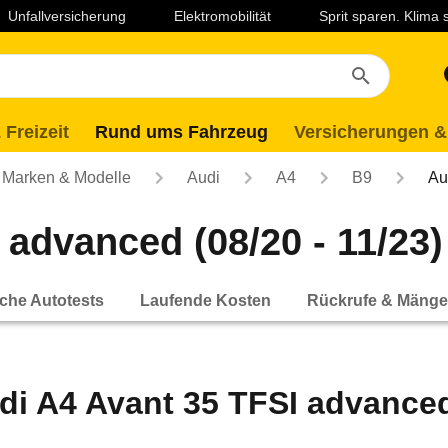
Unfallversicherung
Elektromobilität
Sprit sparen. Klima
 Freizeit
Rund ums Fahrzeug
Versicherungen &
Marken & Modelle
Audi
A4
B9
Au
 advanced (08/20 - 11/23)
che Autotests
Laufende Kosten
Rückrufe & Mänge
di A4 Avant 35 TFSI advanced 