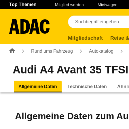
Navigation
Suche
Seiteninhalt
Fußzeile
Top Themen
Mitglied werden
Mietwagen
Mitgliedschaft
Reise &
Rund ums Fahrzeug
Autokatalog
Audi A4 Avant 35 TFSI
Allgemeine Daten
Technische Daten
Ähnli
Allgemeine Daten zum
Au