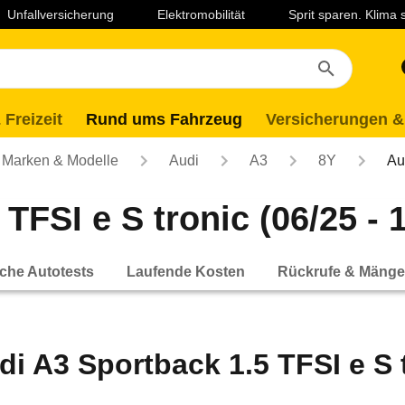
Unfallversicherung
Elektromobilität
Sprit sparen. Klima
 Freizeit
Rund ums Fahrzeug
Versicherungen &
Marken & Modelle
Audi
A3
8Y
Au
TFSI e S tronic (06/25 - 
che Autotests
Laufende Kosten
Rückrufe & Mänge
di A3 Sportback 1.5 TFSI e S t