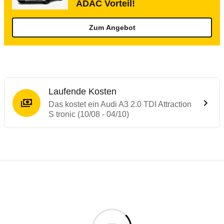
ADAC Vorteil!
Zum Angebot
Laufende Kosten
Das kostet ein Audi A3 2.0 TDI Attraction
S tronic (10/08 - 04/10)
Testergebnisse von ähnlichen Autos
Laufende Kosten
Rückrufe & Mängel des Audi A3
Technische Daten des
Audi A3 2.0 TDI Att
Hier finden Sie eine Übersicht aller Autotests aus de
Individuelle Berechnung
Berechnung