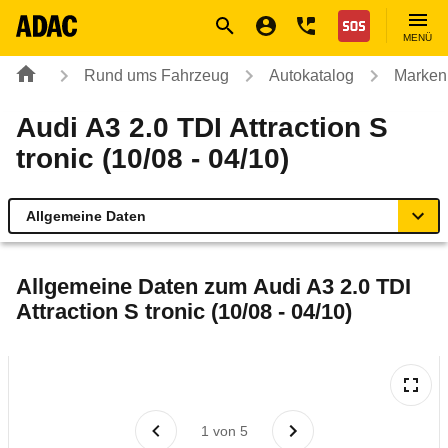
Navigation
Suche
Seiteninhalt
Fußzeile
Nothilfe
MENÜ
Rund ums Fahrzeug
Autokatalog
Marken
Audi A3 2.0 TDI Attraction S
tronic (10/08 - 04/10)
Allgemeine Daten
Allgemeine Daten
Allgemeine Daten zum
Audi A3 2.0 TDI
Attraction S tronic (10/08 - 04/10)
Technische Daten
Ähnliche Autotests
Laufende Kosten
1
von
5