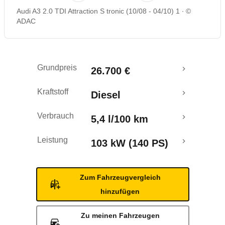
Audi A3 2.0 TDI Attraction S tronic (10/08 - 04/10) 1
©
Rückrufe & Mängel
ADAC
Grundpreis
26.700 €
Kraftstoff
Diesel
Verbrauch
5,4 l/100 km
Leistung
103 kW (140 PS)
Zum Fahrzeugvergleich
hinzufügen
Zu meinen Fahrzeugen