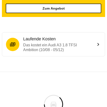
Zum Angebot
Laufende Kosten
Das kostet ein Audi A3 1.8 TFSI
Ambition (10/08 - 05/12)
Testergebnisse von ähnlichen Autos
Laufende Kosten
Rückrufe & Mängel des Audi A3
Technische Daten des
Audi A3 1.8 TFSI Am
Hier finden Sie eine Übersicht aller Autotests aus de
Individuelle Berechnung
Berechnung
Alle Rückrufe
s