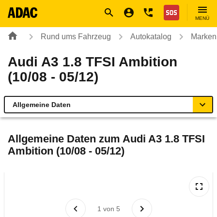
Navigation
Suche
Seiteninhalt
Fußzeile
Nothilfe
MENÜ
Rund ums Fahrzeug
Autokatalog
Marken
Audi A3 1.8 TFSI Ambition
(10/08 - 05/12)
Allgemeine Daten
Allgemeine Daten
Allgemeine Daten zum
Audi A3 1.8 TFSI
Ambition (10/08 - 05/12)
Technische Daten
Ähnliche Autotests
Laufende Kosten
1
von
5