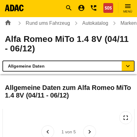
Navigation
Suche
Seiteninhalt
Fußzeile
Nothilfe
MENÜ
Rund ums Fahrzeug
Autokatalog
Marken
Alfa Romeo MiTo 1.4 8V (04/11
- 06/12)
Allgemeine Daten
Allgemeine Daten
Allgemeine Daten zum
Alfa Romeo MiTo
1.4 8V (04/11 - 06/12)
Technische Daten
Ähnliche Autotests
Laufende Kosten
1
von
5