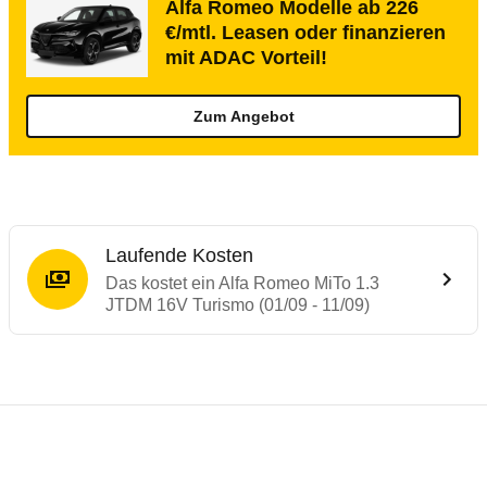
Alfa Romeo Modelle ab 226
€/mtl. Leasen oder finanzieren
mit ADAC Vorteil!
Zum Angebot
Laufende Kosten
Das kostet ein Alfa Romeo MiTo 1.3
JTDM 16V Turismo (01/09 - 11/09)
Testergebnisse von ähnlichen Autos
Laufende Kosten
Rückrufe & Mängel des Alfa Romeo MiTo
Crashtest Alfa Romeo MiTo
Technische Daten des
Alfa Romeo MiTo 1.