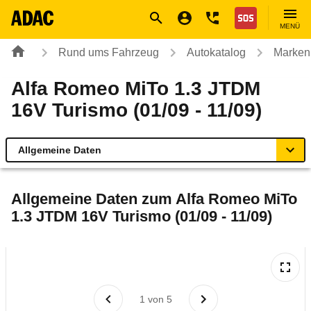
Navigation
Suche
Seiteninhalt
Fußzeile
Nothilfe
MENÜ
Rund ums Fahrzeug
Autokatalog
Marken
Alfa Romeo MiTo 1.3 JTDM
16V Turismo (01/09 - 11/09)
Allgemeine Daten
Allgemeine Daten
Allgemeine Daten zum
Alfa Romeo MiTo
1.3 JTDM 16V Turismo (01/09 - 11/09)
Technische Daten
Ähnliche Autotests
Laufende Kosten
1
von
5