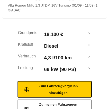
Alfa Romeo MiTo 1.3 JTDM 16V Turismo (01/09 - 11/09) 1
Rückrufe & Mängel
© ADAC
Crashtest
Grundpreis
18.100 €
Kraftstoff
Diesel
Verbrauch
4,3 l/100 km
Leistung
66 kW (90 PS)
Zum Fahrzeugvergleich
hinzufügen
Zu meinen Fahrzeugen