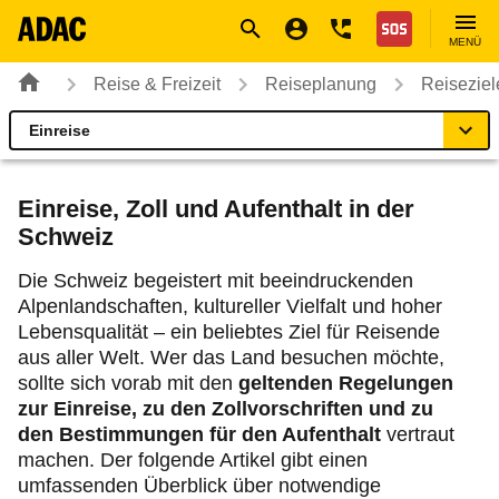
Navigation
Suche
Seiteninhalt
Fußzeile
Nothilfe
MENÜ
Reise & Freizeit
Reiseplanung
Reiseziel
Einreise
Schweiz
Reiseziel
Einreise, Zoll und Aufenthalt in der
Schweiz
Einreise
Die Schweiz begeistert mit beeindruckenden
Alpenlandschaften, kultureller Vielfalt und hoher
Fahrzeug
Lebensqualität – ein beliebtes Ziel für Reisende
aus aller Welt. Wer das Land besuchen möchte,
Tanken & Laden
sollte sich vorab mit den
geltenden Regelungen
zur Einreise, zu den Zollvorschriften und zu
Gut zu wissen
den Bestimmungen für den Aufenthalt
vertraut
machen. Der folgende Artikel gibt einen
umfassenden Überblick über notwendige