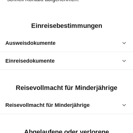
Einreisebestimmungen
Ausweisdokumente
Einreisedokumente
Reisepass
:
ja
Visum
:
nicht erforderlich
Vorläufiger Reisepass
:
ja
Reisevollmacht für Minderjährige
Kinderreisepass
:
ja
Reisevollmacht für Minderjährige
Personalausweis
:
ja
Vorläufiger Personalausweis
:
ja
Minderjährige benötigen für Auslandsreisen ein
eigenes, anerkanntes und gültiges
Abgelaufene oder verlorene