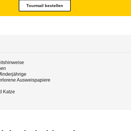
Tourmail bestellen
itshinweise
gen
Minderjährige
erlorene Ausweispapiere
d Katze