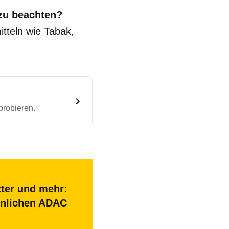
 zu beachten?
tteln wie Tabak,
probieren.
tter und mehr:
sönlichen ADAC