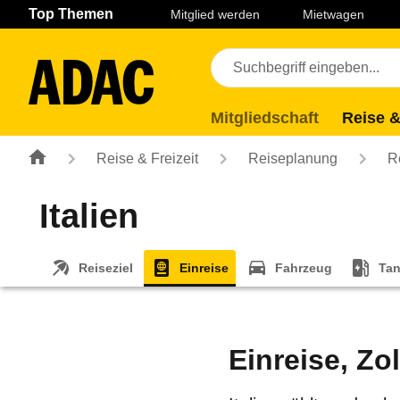
Navigation
Suche
Seiteninhalt
Fußzeile
Top Themen
Mitglied werden
Mietwagen
Mitgliedschaft
Reise &
Reise & Freizeit
Reiseplanung
R
Italien
Reiseziel
Einreise
Fahrzeug
Tan
Einreise, Zol