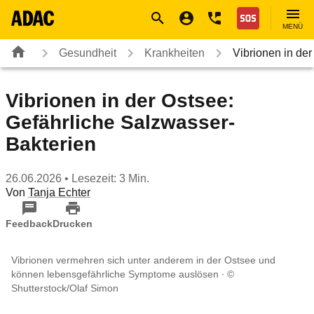
Navigation
Suche
Seiteninhalt
Fußzeile
Nothilfe
MENÜ
Gesundheit
Krankheiten
Vibrionen in de
Vibrionen in der Ostsee:
Gefährliche Salzwasser-
Bakterien
26.06.2026
• Lesezeit: 3 Min.
Von
Tanja Echter
Feedback
Drucken
Vibrionen vermehren sich unter anderem in der Ostsee und
können lebensgefährliche Symptome auslösen
©
Shutterstock/Olaf Simon