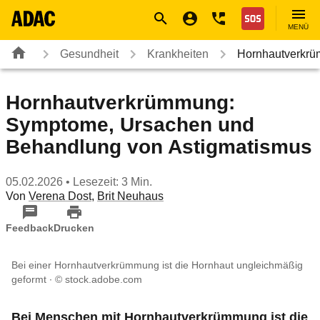
Navigation
Suche
Seiteninhalt
Fußzeile
Nothilfe
MENÜ
Gesundheit
Krankheiten
Hornhautverkr
Hornhautverkrümmung:
Symptome, Ursachen und
Behandlung von Astigmatismus
05.02.2026
• Lesezeit: 3 Min.
Von
Verena Dost
,
Brit Neuhaus
Feedback
Drucken
Bei einer Hornhautverkrümmung ist die Hornhaut ungleichmäßig
geformt
© stock.adobe.com
Bei Menschen mit Hornhautverkrümmung ist die