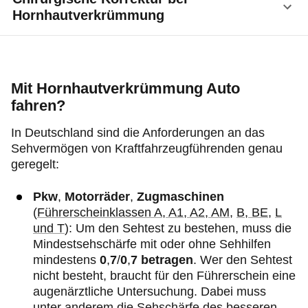
(sphärischen) Brillengläsern, die gleichmäßig
Auch sie benötigen einen besonderen Schliff.
Hornhautverkrümmung
gewölbt sind, haben
Zylindergläser
unterschiedlich
Fachleute bezeichnen Linsen, die eine
stark gekrümmte Bereiche, um die
Hornhautverkrümmung korrigieren können, als
Unregelmäßigkeiten in der Hornhaut auszugleichen.
Neben einer Sehhilfe kommen auch verschiedene
torische Linsen
. In einigen Fällen können harte
chirurgische Verfahren zum Einsatz, um eine
Kontaktlinsen eine höhere Sehschärfe bieten als
Hornhautverkrümmung zu korrigieren:
Mit Hornhautverkrümmung Auto
weiche torische Linsen, besonders bei stärkerem
fahren?
Astigmatismus.
Verfahren wie Lasik, Lasek und PRK, bei denen
In Deutschland sind die Anforderungen an das
die Form der Hornhaut
mit einem Laser
Sehvermögen von Kraftfahrzeugführenden genau
korrigiert wird
geregelt:
Der Einsatz einer zusätzlichen
künstlichen
Linse
, die die Lichtbrechung korrigiert
Pkw
,
Motorräder
,
Zugmaschinen
(
Führerscheinklassen A, A1, A2, AM
,
B, BE,
L
Die
Limbal Relaxing Incision
(LRI), bei der
und T
): Um den Sehtest zu bestehen, muss die
kleine Schnitte am Rand der Hornhaut gemacht
Mindestsehschärfe mit oder ohne Sehhilfen
werden, um deren Form zu korrigieren
mindestens
0
,
7
/
0
,
7 betragen
. Wer den Sehtest
nicht besteht, braucht für den Führerschein eine
augenärztliche Untersuchung. Dabei muss
unter anderem die Sehschärfe des besseren