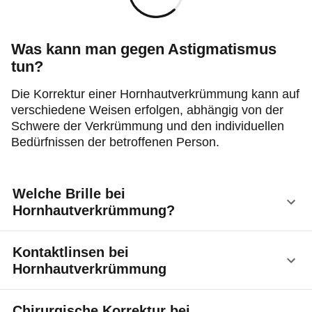
Was kann man gegen Astigmatismus
tun?
Die Korrektur einer Hornhautverkrümmung kann auf
verschiedene Weisen erfolgen, abhängig von der
Schwere der Verkrümmung und den individuellen
Bedürfnissen der betroffenen Person.
Welche Brille bei
Hornhautverkrümmung?
In den meisten Fällen lässt sich der Astigmatismus
Kontaktlinsen bei
durch
speziell geschliffene Brillengläser
Hornhautverkrümmung
korrigieren. Fachleute bezeichnen diese Gläser
auch als Zylindergläser. Im Gegensatz zu normalen
Eine Alternative zur Brille bieten Kontaktlinsen.
Chirurgische Korrektur bei