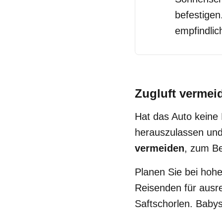
befestigen
empfindli
Zugluft vermei
Hat das Auto keine K
herauszulassen un
vermeiden
, zum Be
Planen Sie bei ho
Reisenden für ausr
Saftschorlen. Babys 