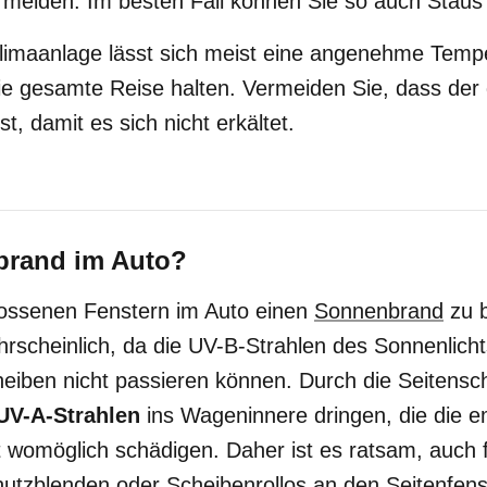
meiden. Im besten Fall können Sie so auch Stau
Klimaanlage lässt sich meist eine angenehme Tem
e gesamte Reise halten. Vermeiden Sie, dass der d
st, damit es sich nicht erkältet.
rand im Auto?
lossenen Fenstern im Auto einen
Sonnenbrand
zu 
rscheinlich, da die UV-B-Strahlen des Sonnenlicht
eiben nicht passieren können. Durch die Seitens
UV-A-Strahlen
ins Wageninnere dringen, die die e
 womöglich schädigen. Daher ist es ratsam, auch f
tzblenden oder Scheibenrollos an den Seitenfens