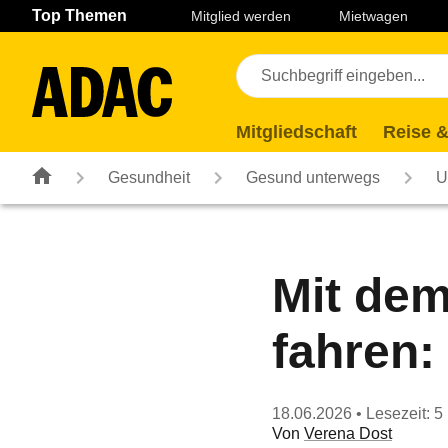
Navigation
Suche
Seiteninhalt
Fußzeile
Top Themen
Mitglied werden
Mietwagen
Mitgliedschaft
Reise &
Gesundheit
Gesund unterwegs
U
Mit dem
fahren:
18.06.2026
• Lesezeit: 5
Von
Verena Dost