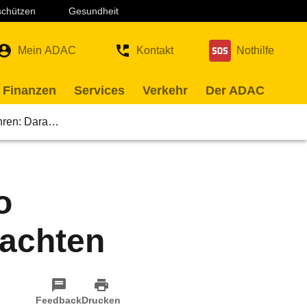
 schützen
Gesundheit
Mein ADAC
Kontakt
Nothilfe
 Finanzen
Services
Verkehr
Der ADAC
ahren: Dara…
o
 achten
Feedback
Drucken