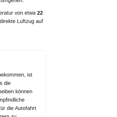
s umgehen.
peratur von etwa
22
irekte Luftzug auf
bekommen, ist
s die
cheiben können
mpfindliche
ür die Autofahrt
tern zu