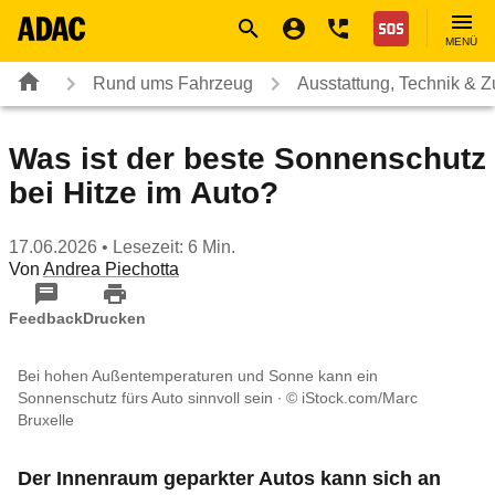
Navigation
Suche
Seiteninhalt
Fußzeile
Nothilfe
MENÜ
Rund ums Fahrzeug
Ausstattung, Technik & 
Was ist der beste Sonnenschutz
bei Hitze im Auto?
17.06.2026
• Lesezeit: 6 Min.
Von
Andrea Piechotta
Feedback
Drucken
Bei hohen Außentemperaturen und Sonne kann ein
Sonnenschutz fürs Auto sinnvoll sein
© iStock.com/Marc
Bruxelle
Der Innenraum geparkter Autos kann sich an