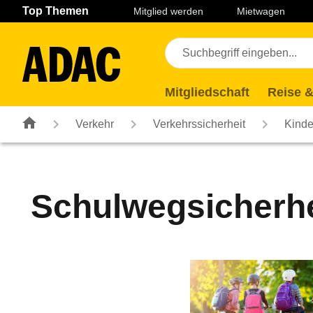
Navigation
Suche
Seiteninhalt
Fußzeile
Top Themen
Mitglied werden
Mietwagen
Mitgliedschaft
Reise &
Verkehr
Verkehrssicherheit
Kinde
Schulwegsicherhe