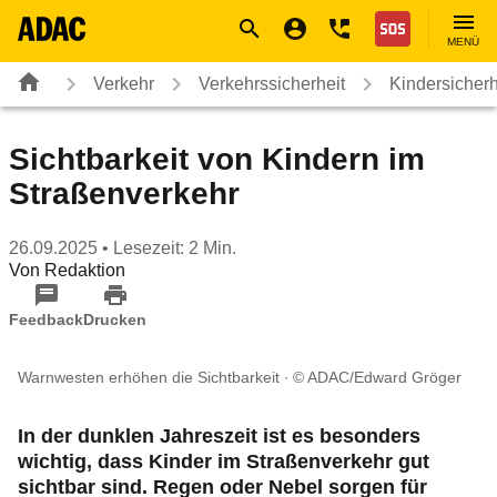
Navigation
Suche
Seiteninhalt
Fußzeile
Nothilfe
MENÜ
Verkehr
Verkehrssicherheit
Kindersicherh
Sichtbarkeit von Kindern im
Straßenverkehr
26.09.2025
• Lesezeit: 2 Min.
Von
Redaktion
Feedback
Drucken
Warnwesten erhöhen die Sichtbarkeit
© ADAC/Edward Gröger
In der dunklen Jahreszeit ist es besonders
wichtig, dass Kinder im Straßenverkehr gut
sichtbar sind. Regen oder Nebel sorgen für