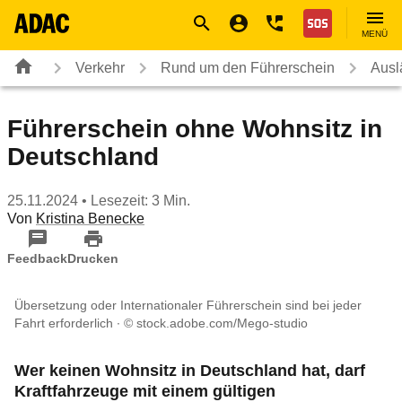
Navigation
Suche
Seiteninhalt
Fußzeile
Nothilfe
MENÜ
Verkehr
Rund um den Führerschein
Ausl
Führerschein ohne Wohnsitz in
Deutschland
25.11.2024
• Lesezeit: 3 Min.
Von
Kristina Benecke
Feedback
Drucken
Übersetzung oder Internationaler Führerschein sind bei jeder
Fahrt erforderlich
© stock.adobe.com/Mego-studio
Wer keinen Wohnsitz in Deutschland hat, darf
Kraftfahrzeuge mit einem gültigen