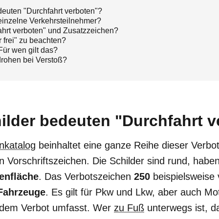
euten "Durchfahrt verboten"?
 einzelne Verkehrsteilnehmer?
fahrt verboten" und Zusatzzeichen?
r frei" zu beachten?
 Für wen gilt das?
rohen bei Verstoß?
ilder bedeuten "Durchfahrt 
nkatalog
beinhaltet eine ganze Reihe dieser Verbot
n Vorschriftszeichen. Die Schilder sind rund, habe
enfläche
. Das Verbotszeichen
250
beispielsweise 
Fahrzeuge
. Es gilt für Pkw und Lkw, aber auch Mo
 dem Verbot umfasst. Wer
zu Fuß
unterwegs ist, d