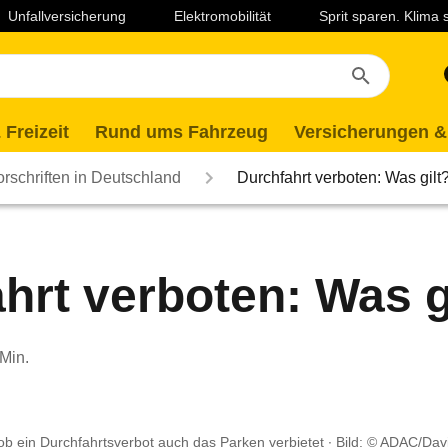
Unfallversicherung
Elektromobilität
Sprit sparen. Klima
 Freizeit
Rund ums Fahrzeug
Versicherungen &
rschriften in Deutschland
Durchfahrt verboten: Was gilt
hrt verboten: Was g
 Min.
 ob ein Durchfahrtsverbot auch das Parken verbietet ∙ Bild: © ADAC/Dav