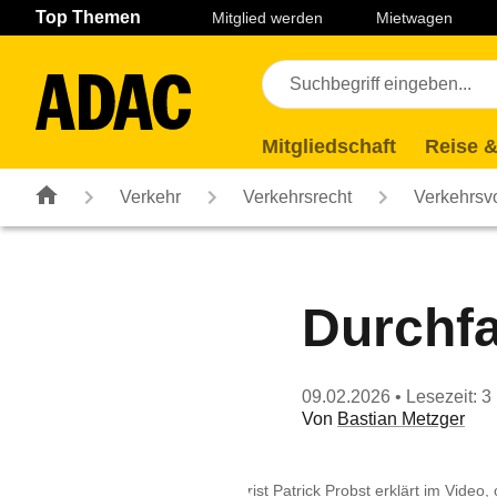
Navigation
Suche
Seiteninhalt
Fußzeile
Top Themen
Mitglied werden
Mietwagen
Mitgliedschaft
Reise &
Verkehr
Verkehrsrecht
Verkehrsvo
Durchfa
09.02.2026
• Lesezeit: 3
Von
Bastian Metzger
ADAC Jurist Patrick Probst erklärt im Video,