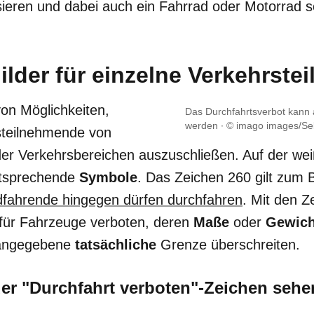
sieren und dabei auch ein Fahrrad oder Motorrad s
ilder für einzelne Verkehrste
von Möglichkeiten,
Das Durchfahrtsverbot kann 
werden
© imago images/Seb
steilnehmende von
der Verkehrsbereichen auszuschließen. Auf der we
ntsprechende
Symbole
. Das Zeichen 260 gilt zum Be
fahrende hingegen dürfen durchfahren
. Mit den Z
 für Fahrzeuge verboten, deren
Maße
oder
Gewich
 angegebene
tatsächliche
Grenze überschreiten.
er "Durchfahrt verboten"-Zeichen sehen