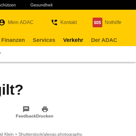
 schützen
Gesundheit
Mein ADAC
Kontakt
Nothilfe
 Finanzen
Services
Verkehr
Der ADAC
?
ilt?
Feedback
Drucken
id Klein + Shutterstock/alexgo.photography,