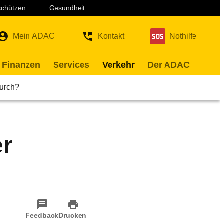
 schützen
Gesundheit
Mein ADAC
Kontakt
Nothilfe
 Finanzen
Services
Verkehr
Der ADAC
durch?
er
Feedback
Drucken