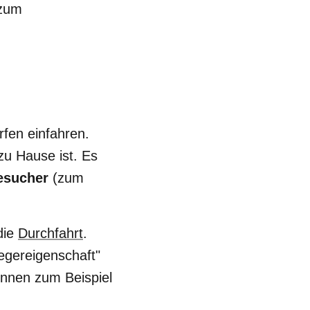
zum
fen einfahren.
zu Hause ist. Es
esucher
(zum
die
Durchfahrt
.
egereigenschaft"
önnen zum Beispiel