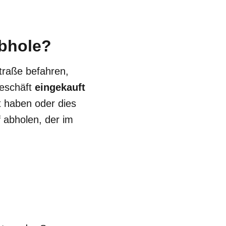
abhole?
traße befahren,
Geschäft
eingekauft
ft haben oder dies
f
abholen, der im