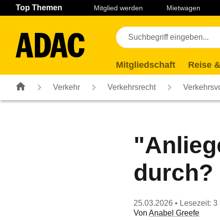
Navigation
Suche
Seiteninhalt
Fußzeile
Top Themen
Mitglied werden
Mietwagen
Mitgliedschaft
Reise &
Verkehr
Verkehrsrecht
Verkehrsvo
"Anliege
durch?
25.03.2026
• Lesezeit: 3
Von
Anabel Greefe