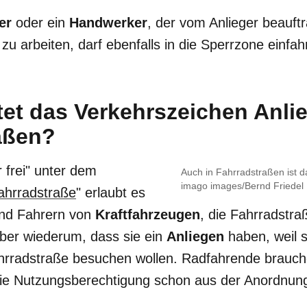
er
oder ein
Handwerker
, der vom Anlieger beauftr
u arbeiten, darf ebenfalls in die Sperrzone einfah
t das Verkehrszeichen Anlieg
aßen?
r frei" unter dem
Auch in Fahrradstraßen ist da
imago images/Bernd Friedel
ahrradstraße
" erlaubt es
nd Fahrern von
Kraftfahrzeugen
, die Fahrradstra
aber wiederum, dass sie ein
Anliegen
haben, weil s
hrradstraße besuchen wollen. Radfahrende brauche
 die Nutzungsberechtigung schon aus der Anordnun