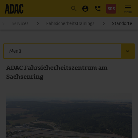
Navigation
Suche
Seiteninhalt
Fußzeile
MENÜ
Services
Fahrsicherheitstrainings
Standorte
Menü
ADAC Fahrsicherheitszentrum am
Sachsenring