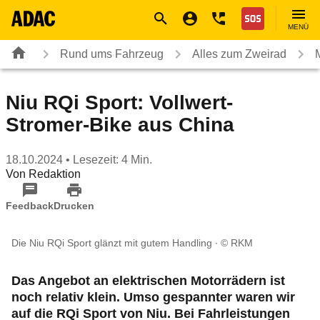
Navigation
Suche
Seiteninhalt
Fußzeile
Nothilfe
MENÜ
Rund ums Fahrzeug
Alles zum Zweirad
Niu RQi Sport: Vollwert-
Stromer-Bike aus China
18.10.2024
• Lesezeit: 4 Min.
Von
Redaktion
Feedback
Drucken
Die Niu RQi Sport glänzt mit gutem Handling
© RKM
Das Angebot an elektrischen Motorrädern ist
noch relativ klein. Umso gespannter waren wir
auf die RQi Sport von Niu. Bei Fahrleistungen