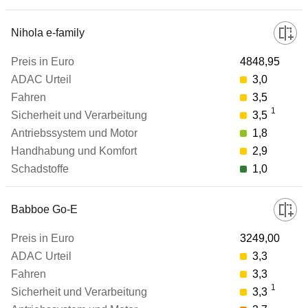
zum Vergleich hinzufügen
Nihola e-family
4848,95
3,0
3,5
1
3,5
1,8
2,9
1,0
Babboe Go-E
3249,00
3,3
3,3
1
3,3