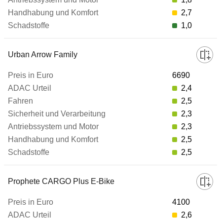
Fahren
2,7
1,0
Sicherheit und Verarbeitung
Urban Arrow Family
6690
Antriebssystem und Motor
2,4
2,5
Handhabung und Komfort
2,3
2,3
Schadstoffe
2,5
2,5
zum Vergleich hinzufügen
Prophete CARGO Plus E-Bike
4100
2,6