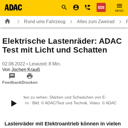
Navigation
Suche
Seiteninhalt
Fußzeile
Nothilfe
MENÜ
Rund ums Fahrzeug
Alles zum Zweirad
Elektrische Lastenräder: ADAC
Test mit Licht und Schatten
02.08.2022
• Lesezeit: 8 Min.
Von
Jochen Krauß
Feedback
Drucken
Im Test-Video zu sehen: Stärken und Schwächen von E-
Lastenrädern ∙ Bild: © ADAC/Test und Technik, Video: © ADAC
e.V.
Lastenräder mit Elektroantrieb können in vielen