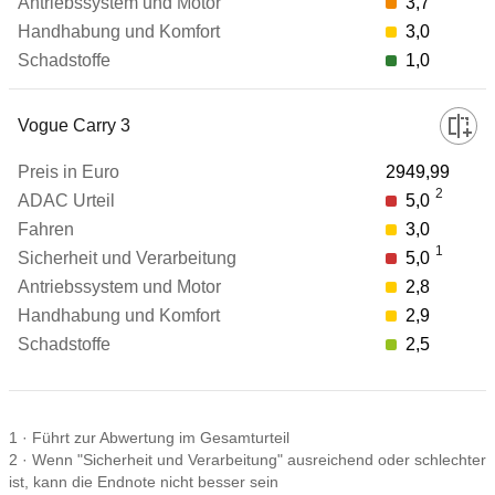
3,7
3,0
1,0
Vogue Carry 3
2949,99
2
5,0
3,0
1
5,0
2,8
2,9
2,5
1
·
Führt zur Abwertung im Gesamturteil
2
·
Wenn "Sicherheit und Verarbeitung" ausreichend oder schlechter
ist, kann die Endnote nicht besser sein