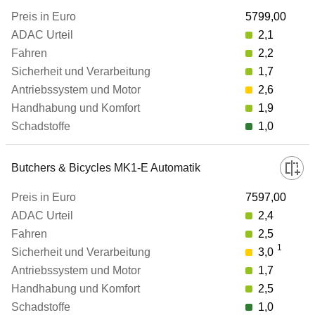
5799,00
Preis in Euro
2,1
2,2
1,7
ADAC Urteil
2,6
1,9
Fahren
1,0
Sicherheit und Verarbeitung
Butchers & Bicycles MK1-E Automatik
7597,00
Antriebssystem und Motor
2,4
2,5
1
3,0
Handhabung und Komfort
1,7
2,5
Schadstoffe
1,0