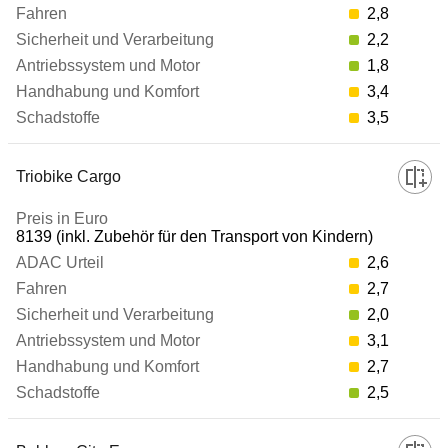
2,8
2,2
1,8
3,4
3,5
Triobike Cargo
8139 (inkl. Zubehör für den Transport von Kindern)
2,6
2,7
2,0
3,1
2,7
2,5