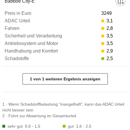
Babboe City-E
3249
3,1
2,8
3,5
3,5
2,9
2,5
1
von
1
weiteren Ergebnis
anzeigen
1
·
Wenn Schadstoffbelastung "mangelhaft", kann das ADAC Urteil
nicht besser sein
2
·
Führt zur Abwertung im Gesamturteil
sehr gut
0,6 - 1,5
gut
1,6 - 2,5