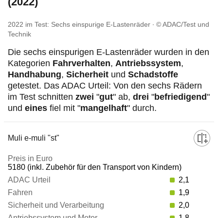
(2022)
2022 im Test: Sechs einspurige E-Lastenräder
© ADAC/Test und
Technik
Die sechs einspurigen E-Lastenräder wurden in den
Kategorien
Fahrverhalten
,
Antriebssystem
,
Handhabung
,
Sicherheit
und
Schadstoffe
getestet. Das ADAC Urteil: Von den sechs Rädern
im Test schnitten
zwei
"
gut
" ab,
drei
"
befriedigend
"
und
eines
fiel mit "
mangelhaft
" durch.
Hersteller/Modell
Muli e-muli "st"
5180 (inkl. Zubehör für den Transport von Kindern)
Preis in Euro
2,1
1,9
ADAC Urteil
2,0
1,8