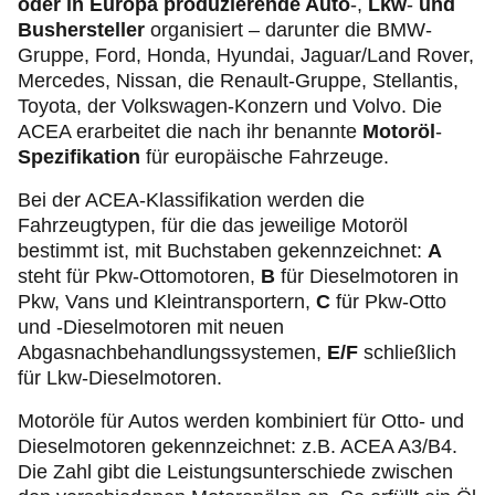
oder in Europa produzierende Auto
-,
Lkw
-
und
Bushersteller
organisiert – darunter die BMW-
Gruppe, Ford, Honda, Hyundai, Jaguar/Land Rover,
Mercedes, Nissan, die Renault-Gruppe, Stellantis,
Toyota, der Volkswagen-Konzern und Volvo. Die
ACEA erarbeitet die nach ihr benannte
Motoröl
-
Spezifikation
für europäische Fahrzeuge.
Bei der ACEA-Klassifikation werden die
Fahrzeugtypen, für die das jeweilige Motoröl
bestimmt ist, mit Buchstaben gekennzeichnet:
A
steht für Pkw-Ottomotoren,
B
für Dieselmotoren in
Pkw, Vans und Kleintransportern,
C
für Pkw-Otto
und -Dieselmotoren mit neuen
Abgasnachbehandlungssystemen,
E/F
schließlich
für Lkw-Dieselmotoren.
Motoröle für Autos werden kombiniert für Otto- und
Dieselmotoren gekennzeichnet: z.B. ACEA A3/B4.
Die Zahl gibt die Leistungsunterschiede zwischen