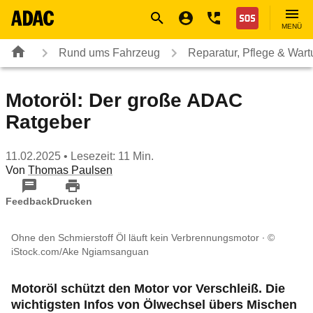
Navigation
Suche
Seiteninhalt
Fußzeile
Nothilfe
MENÜ
Rund ums Fahrzeug
Reparatur, Pflege & War
Motoröl: Der große ADAC
Ratgeber
11.02.2025
• Lesezeit: 11 Min.
Von
Thomas Paulsen
Feedback
Drucken
Ohne den Schmierstoff Öl läuft kein Verbrennungsmotor
©
iStock.com/Ake Ngiamsanguan
Motoröl schützt den Motor vor Verschleiß. Die
wichtigsten Infos von Ölwechsel übers Mischen