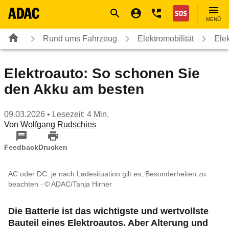
Navigation
Suche
Seiteninhalt
Fußzeile
Nothilfe
MENÜ
Rund ums Fahrzeug
Elektromobilität
Ele
Elektroauto: So schonen Sie
den Akku am besten
09.03.2026
• Lesezeit: 4 Min.
Von
Wolfgang Rudschies
Feedback
Drucken
AC oder DC: je nach Ladesituation gilt es, Besonderheiten zu
beachten
© ADAC/Tanja Hirner
Die Batterie ist das wichtigste und wertvollste
Bauteil eines Elektroautos. Aber Alterung und