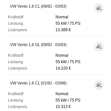
Fahrzeug
VW Vento 1.6 CL (09/92 - 03/93)
Normal
Kraftstoff
55 kW
75 PS
13.389 €
Leistung
VW Vento 1.6 GL (09/92 - 03/93)
Listenpreis
Normal
55 kW
75 PS
14.220 €
Zum Vergleich hinzufügen
VW Vento 1.8 CL (01/92 - 03/98)
Normal
55 kW
75 PS
15.313 €