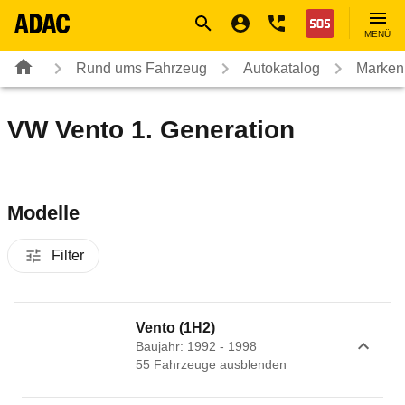
Navigation
Suche
Seiteninhalt
Fußzeile
Nothilfe
MENÜ
Rund ums Fahrzeug
Autokatalog
Marken
VW Vento 1. Generation
Modelle
Filter
Vento (1H2)
Baujahr: 1992 - 1998
55
Fahrzeug
e
ausblenden