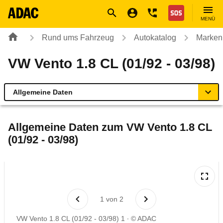
Navigation
Suche
Seiteninhalt
Fußzeile
Nothilfe
MENÜ
Rund ums Fahrzeug
Autokatalog
Marken
VW Vento 1.8 CL (01/92 - 03/98)
Allgemeine Daten
Allgemeine Daten
Allgemeine Daten zum
VW Vento 1.8 CL
(01/92 - 03/98)
Technische Daten
Laufende Kosten
Rückrufe & Mängel
1
von
2
VW Vento 1.8 CL (01/92 - 03/98) 1
© ADAC