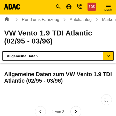
Navigation
Suche
Seiteninhalt
Fußzeile
Nothilfe
MENÜ
Rund ums Fahrzeug
Autokatalog
Marken
VW Vento 1.9 TDI Atlantic
(02/95 - 03/96)
Allgemeine Daten
Allgemeine Daten
Allgemeine Daten zum
VW Vento 1.9 TDI
Atlantic (02/95 - 03/96)
Technische Daten
Laufende Kosten
Rückrufe & Mängel
1
von
2