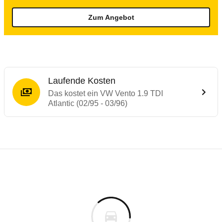
Zum Angebot
Laufende Kosten
Das kostet ein VW Vento 1.9 TDI
Atlantic (02/95 - 03/96)
Laufende Kosten
Rückrufe & Mängel des VW Vento
Technische Daten des
VW Vento 1.9 TDI At
Individuelle Berechnung
Berechnung
€
Alle Rückrufe
is