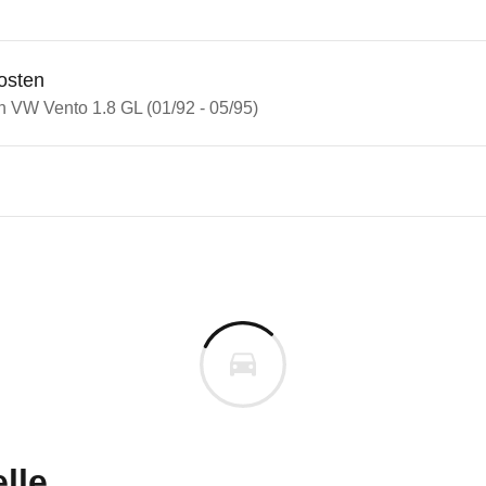
osten
n VW Vento 1.8 GL (01/92 - 05/95)
ento
nto 1.8 GL (01/92 - 05/95)
uges informieren. Welche Fahrzeuge genau betroffe
lle