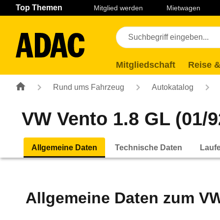
Navigation
Suche
Seiteninhalt
Fußzeile
Top Themen
Mitglied werden
Mietwagen
Mitgliedschaft
Reise &
Rund ums Fahrzeug
Autokatalog
VW Vento 1.8 GL (01/92
Allgemeine Daten
Technische Daten
Lauf
Allgemeine Daten zum
VW