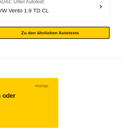
ADAC Urteil Autotest:
VW
Vento 1.9 TD CL
Zu den ähnlichen Autotests
Anzeige
n oder