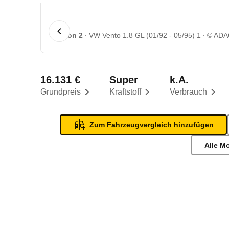
1 von 2
VW Vento 1.8 GL (01/92 - 05/95) 1
© ADA
16.131 €
Super
k.A.
Grundpreis
Kraftstoff
Verbrauch
Zum Fahrzeugvergleich hinzufügen
Alle M