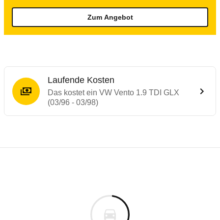
Zum Angebot
Laufende Kosten
Das kostet ein VW Vento 1.9 TDI GLX
(03/96 - 03/98)
Laufende Kosten
Rückrufe & Mängel des VW Vento
Technische Daten des
VW Vento 1.9 TDI G
Individuelle Berechnung
Berechnung
€
Alle Rückrufe
is