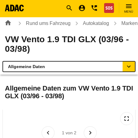
Navigation
Suche
Seiteninhalt
Fußzeile
Nothilfe
MENÜ
Rund ums Fahrzeug
Autokatalog
Marken
VW Vento 1.9 TDI GLX (03/96 -
03/98)
Allgemeine Daten
Allgemeine Daten
Allgemeine Daten zum
VW Vento 1.9 TDI
GLX (03/96 - 03/98)
Technische Daten
Laufende Kosten
Rückrufe & Mängel
1
von
2