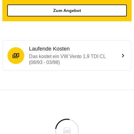
Zum Angebot
Laufende Kosten
Das kostet ein VW Vento 1.9 TDI CL
(08/93 - 03/98)
Laufende Kosten
Rückrufe & Mängel des VW Vento
Technische Daten des
VW Vento 1.9 TDI C
Individuelle Berechnung
Berechnung
€
Alle Rückrufe
is