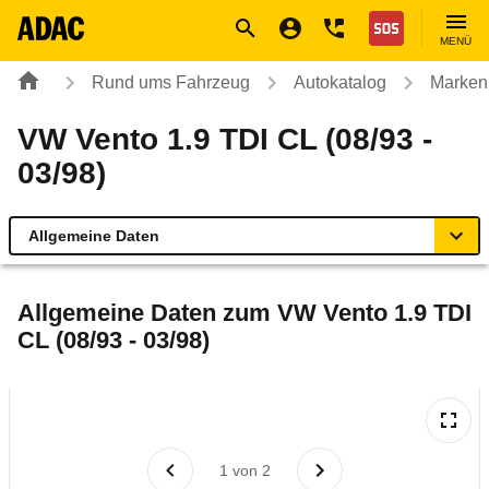
Navigation
Suche
Seiteninhalt
Fußzeile
Nothilfe
MENÜ
Rund ums Fahrzeug
Autokatalog
Marken
VW Vento 1.9 TDI CL (08/93 -
03/98)
Allgemeine Daten
Allgemeine Daten
Allgemeine Daten zum
VW Vento 1.9 TDI
CL (08/93 - 03/98)
Technische Daten
Laufende Kosten
Rückrufe & Mängel
1
von
2