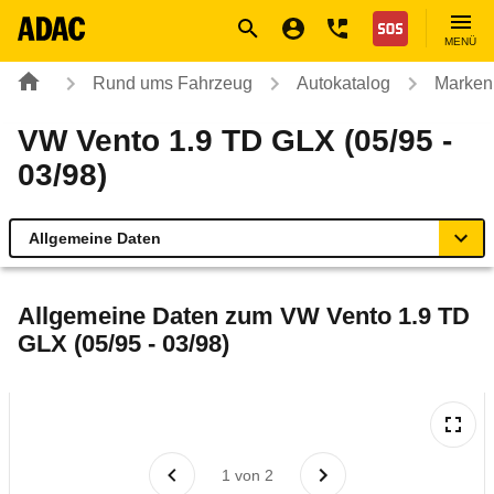
Navigation
Suche
Seiteninhalt
Fußzeile
Nothilfe
MENÜ
Rund ums Fahrzeug
Autokatalog
Marken
VW Vento 1.9 TD GLX (05/95 -
03/98)
Allgemeine Daten
Allgemeine Daten
Allgemeine Daten zum
VW Vento 1.9 TD
GLX (05/95 - 03/98)
Technische Daten
Laufende Kosten
Rückrufe & Mängel
1
von
2