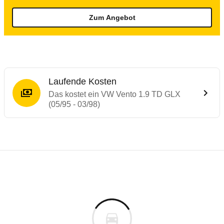
Zum Angebot
Laufende Kosten
Das kostet ein VW Vento 1.9 TD GLX
(05/95 - 03/98)
Laufende Kosten
Rückrufe & Mängel des VW Vento
Technische Daten des
VW Vento 1.9 TD GL
Individuelle Berechnung
Berechnung
€
Alle Rückrufe
is