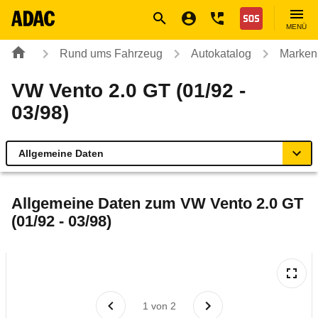
Navigation
Suche
Seiteninhalt
Fußzeile
Nothilfe
MENÜ
Rund ums Fahrzeug
Autokatalog
Marken
VW Vento 2.0 GT (01/92 -
03/98)
Allgemeine Daten
Allgemeine Daten
Allgemeine Daten zum
VW Vento 2.0 GT
(01/92 - 03/98)
Technische Daten
Laufende Kosten
Rückrufe & Mängel
1
von
2