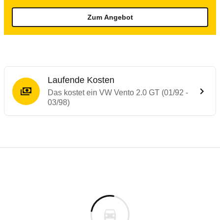
Zum Angebot
Laufende Kosten
Das kostet ein VW Vento 2.0 GT (01/92 -
03/98)
Laufende Kosten
Rückrufe & Mängel des VW Vento
Technische Daten des
VW Vento 2.0 GT (0
Individuelle Berechnung
Berechnung
€
Alle Rückrufe
is