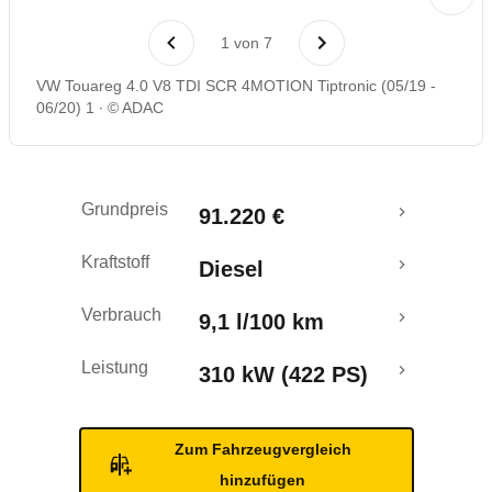
Laufende Kosten
1
von
7
Rückrufe & Mängel
VW Touareg 4.0 V8 TDI SCR 4MOTION Tiptronic (05/19 -
06/20) 1
© ADAC
Crashtest
Grundpreis
91.220 €
Kraftstoff
Diesel
Verbrauch
9,1 l/100 km
Leistung
310 kW (422 PS)
Zum Fahrzeugvergleich
hinzufügen