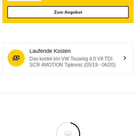
Zum Angebot
Laufende Kosten
Das kostet ein VW Touareg 4.0 V8 TDI
SCR 4MOTION Tiptronic (05/19 - 06/20)
Testergebnisse von ähnlichen Autos
Laufende Kosten
Rückrufe & Mängel des VW Touareg
Crashtest VW Touareg
Technische Daten des
VW Touareg 4.0 V8
Hier finden Sie eine Übersicht aller Autotests aus de
Der VW Touareg erreicht volle 5 Sterne.
Individuelle Berechnung
Berechnung
Rückruf
s
Mehr lesen