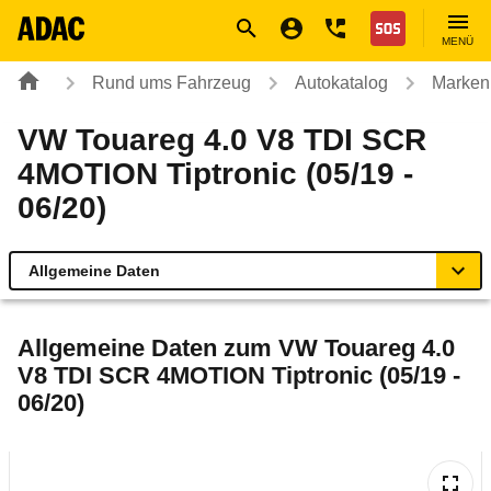
Navigation
Suche
Seiteninhalt
Fußzeile
Nothilfe
MENÜ
Rund ums Fahrzeug
Autokatalog
Marken
VW Touareg 4.0 V8 TDI SCR
4MOTION Tiptronic (05/19 -
06/20)
Allgemeine Daten
Allgemeine Daten
Allgemeine Daten zum
VW Touareg 4.0
V8 TDI SCR 4MOTION Tiptronic (05/19 -
Technische Daten
06/20)
Ähnliche Autotests