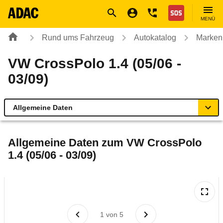
Navigation
Suche
Seiteninhalt
Fußzeile
Nothilfe
MENÜ
Rund ums Fahrzeug
Autokatalog
Marken
VW CrossPolo 1.4 (05/06 -
03/09)
Allgemeine Daten
Allgemeine Daten
Allgemeine Daten zum
VW CrossPolo
1.4 (05/06 - 03/09)
Technische Daten
Ähnliche Autotests
Laufende Kosten
1
von
5