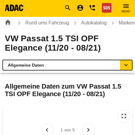
Navigation
Suche
Seiteninhalt
Fußzeile
Nothilfe
MENÜ
Rund ums Fahrzeug
Autokatalog
Marken
VW Passat 1.5 TSI OPF
Elegance (11/20 - 08/21)
Allgemeine Daten
Allgemeine Daten
Allgemeine Daten zum
VW Passat 1.5
TSI OPF Elegance (11/20 - 08/21)
Technische Daten
Ähnliche Autotests
Laufende Kosten
1
von
5