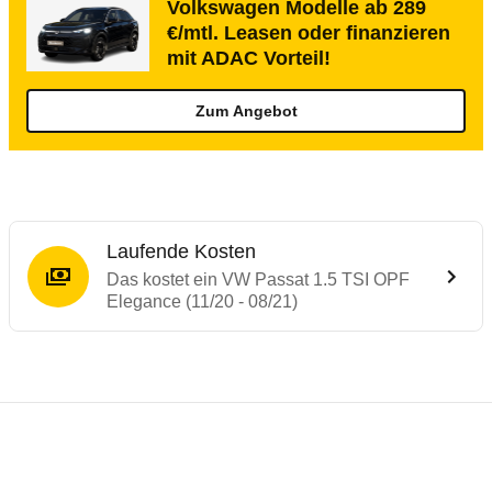
Volkswagen Modelle ab 289
€/mtl. Leasen oder finanzieren
mit ADAC Vorteil!
Zum Angebot
Laufende Kosten
Das kostet ein VW Passat 1.5 TSI OPF
Elegance (11/20 - 08/21)
Testergebnisse von ähnlichen Autos
Laufende Kosten
Rückrufe & Mängel des VW Passat
Technische Daten des
VW Passat 1.5 TSI 