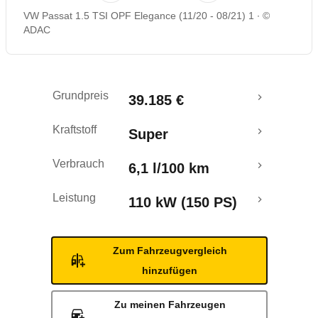
VW Passat 1.5 TSI OPF Elegance (11/20 - 08/21) 1
©
Rückrufe & Mängel
ADAC
Grundpreis
39.185 €
Kraftstoff
Super
Verbrauch
6,1 l/100 km
Leistung
110 kW (150 PS)
Zum Fahrzeugvergleich
hinzufügen
Zu meinen Fahrzeugen