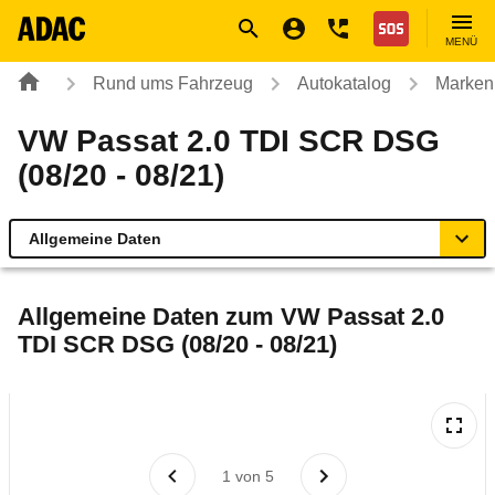
Navigation
Suche
Seiteninhalt
Fußzeile
Nothilfe
MENÜ
Rund ums Fahrzeug
Autokatalog
Marken
VW Passat 2.0 TDI SCR DSG
(08/20 - 08/21)
Allgemeine Daten
Allgemeine Daten
Allgemeine Daten zum
VW Passat 2.0
TDI SCR DSG (08/20 - 08/21)
Technische Daten
Ähnliche Autotests
Laufende Kosten
1
von
5