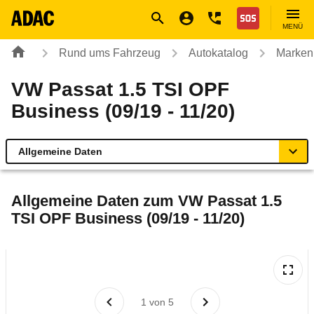
Navigation
Suche
Seiteninhalt
Fußzeile
Nothilfe
MENÜ
Rund ums Fahrzeug
Autokatalog
Marken
VW Passat 1.5 TSI OPF
Business (09/19 - 11/20)
Allgemeine Daten
Allgemeine Daten
Allgemeine Daten zum
VW Passat 1.5
TSI OPF Business (09/19 - 11/20)
Technische Daten
Ähnliche Autotests
Laufende Kosten
1
von
5