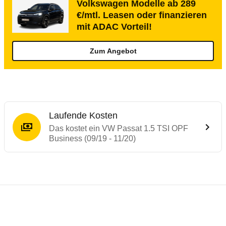
Volkswagen Modelle ab 289
€/mtl. Leasen oder finanzieren
mit ADAC Vorteil!
Zum Angebot
Laufende Kosten
Das kostet ein VW Passat 1.5 TSI OPF
Business (09/19 - 11/20)
Testergebnisse von ähnlichen Autos
Laufende Kosten
Rückrufe & Mängel des VW Passat
Technische Daten des
VW Passat 1.5 TSI 