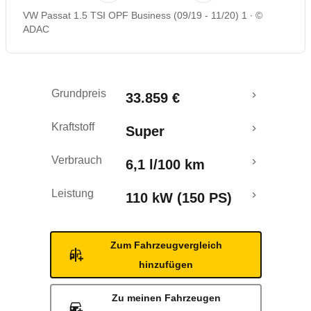
VW Passat 1.5 TSI OPF Business (09/19 - 11/20) 1
©
Rückrufe & Mängel
ADAC
Grundpreis
33.859 €
Kraftstoff
Super
Verbrauch
6,1 l/100 km
Leistung
110 kW (150 PS)
Zum Fahrzeugvergleich
hinzufügen
Zu meinen Fahrzeugen