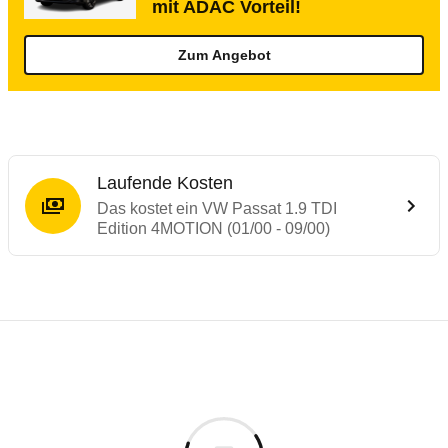
mit ADAC Vorteil!
Zum Angebot
Laufende Kosten
Das kostet ein VW Passat 1.9 TDI
Edition 4MOTION (01/00 - 09/00)
Laufende Kosten
Rückrufe & Mängel des VW Passat
Technische Daten des
VW Passat 1.9 TDI 
Individuelle Berechnung
Berechnung
€