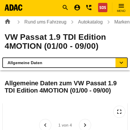
Navigation
Suche
Seiteninhalt
Fußzeile
Nothilfe
MENÜ
Rund ums Fahrzeug
Autokatalog
Marken
VW Passat 1.9 TDI Edition
4MOTION (01/00 - 09/00)
Allgemeine Daten
Allgemeine Daten
Allgemeine Daten zum
VW Passat 1.9
TDI Edition 4MOTION (01/00 - 09/00)
Technische Daten
Laufende Kosten
Rückrufe & Mängel
1
von
4