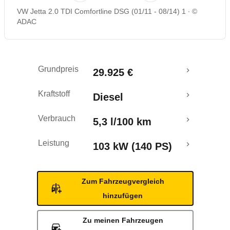
VW Jetta 2.0 TDI Comfortline DSG (01/11 - 08/14) 1
©
Rückrufe & Mängel
ADAC
Ecotest
Grundpreis
29.925 €
Crashtest
Kraftstoff
Diesel
Verbrauch
5,3 l/100 km
Leistung
103 kW (140 PS)
Zum Fahrzeugvergleich
hinzufügen
Zu meinen Fahrzeugen