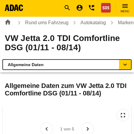
Navigation
Suche
Seiteninhalt
Fußzeile
Nothilfe
MENÜ
Rund ums Fahrzeug
Autokatalog
Marken
VW Jetta 2.0 TDI Comfortline
DSG (01/11 - 08/14)
Allgemeine Daten
Allgemeine Daten
Allgemeine Daten zum
VW Jetta 2.0 TDI
Comfortline DSG (01/11 - 08/14)
Technische Daten
Ähnliche Autotests
Laufende Kosten
1
von
5