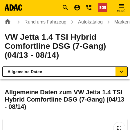
Navigation
Suche
Seiteninhalt
Fußzeile
Nothilfe
MENÜ
Rund ums Fahrzeug
Autokatalog
Marken
VW Jetta 1.4 TSI Hybrid
Comfortline DSG (7-Gang)
(04/13 - 08/14)
Allgemeine Daten
Allgemeine Daten
Allgemeine Daten zum
VW Jetta 1.4 TSI
Hybrid Comfortline DSG (7-Gang) (04/13
Technische Daten
- 08/14)
Ähnliche Autotests