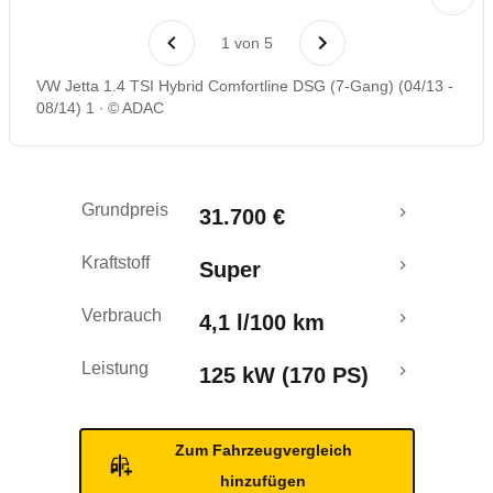
Laufende Kosten
1
von
5
Rückrufe & Mängel
VW Jetta 1.4 TSI Hybrid Comfortline DSG (7-Gang) (04/13 -
08/14) 1
© ADAC
Ecotest
Crashtest
Grundpreis
31.700 €
Kraftstoff
Super
Verbrauch
4,1 l/100 km
Leistung
125 kW (170 PS)
Zum Fahrzeugvergleich
hinzufügen