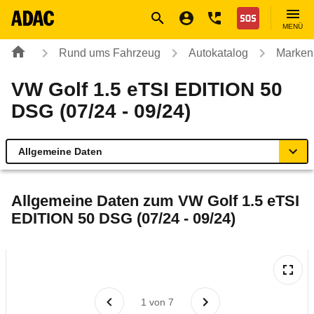
Navigation
Suche
Seiteninhalt
Fußzeile
Nothilfe
MENÜ
Rund ums Fahrzeug
Autokatalog
Marken
VW Golf 1.5 eTSI EDITION 50
DSG (07/24 - 09/24)
Allgemeine Daten
Allgemeine Daten
Allgemeine Daten zum
VW Golf 1.5 eTSI
EDITION 50 DSG (07/24 - 09/24)
Technische Daten
Ähnliche Autotests
Laufende Kosten
1
von
7