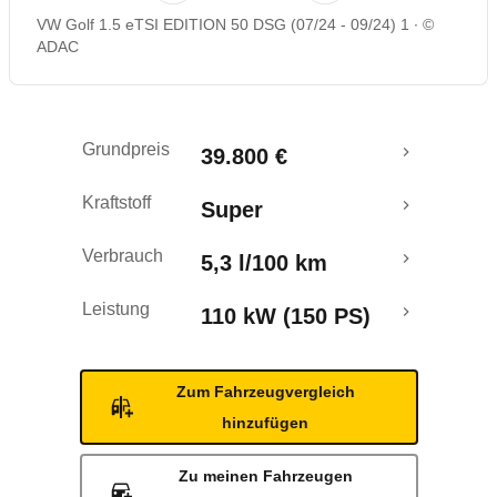
VW Golf 1.5 eTSI EDITION 50 DSG (07/24 - 09/24) 1
©
Rückrufe & Mängel
ADAC
Crashtest
Grundpreis
39.800 €
Kraftstoff
Super
Verbrauch
5,3 l/100 km
Leistung
110 kW (150 PS)
Zum Fahrzeugvergleich
hinzufügen
Zu meinen Fahrzeugen