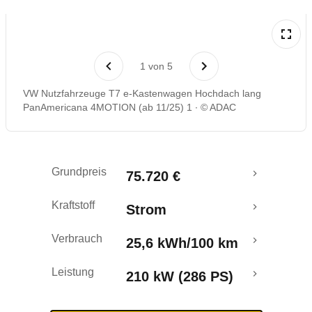
Rückrufe & Mängel
1
von
5
Reichweitenrechner
VW Nutzfahrzeuge T7 e-Kastenwagen Hochdach lang
PanAmericana 4MOTION (ab 11/25) 1
© ADAC
Crashtest
Grundpreis
75.720 €
Kraftstoff
Strom
Verbrauch
25,6 kWh/100 km
Leistung
210 kW (286 PS)