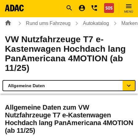
Navigation
Suche
Seiteninhalt
Fußzeile
Nothilfe
MENÜ
Rund ums Fahrzeug
Autokatalog
Marken
VW Nutzfahrzeuge T7 e-
Kastenwagen Hochdach lang
PanAmericana 4MOTION (ab
11/25)
Allgemeine Daten
Allgemeine Daten
Allgemeine Daten zum
VW
Nutzfahrzeuge T7 e-Kastenwagen
Technische Daten
Hochdach lang PanAmericana 4MOTION
(ab 11/25)
Ähnliche Autotests