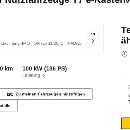
T
ä
hdach lang 4MOTION (ab 11/25) 1
© ADAC
00 km
100 kW (136 PS)
Leistung
Zu meinen Fahrzeugen hinzufügen
odelle