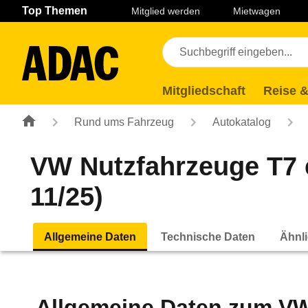
Navigation
Suche
Seiteninhalt
Fußzeile
Top Themen
Mitglied werden
Mietwagen
Mitgliedschaft
Reise &
Rund ums Fahrzeug
Autokatalog
VW Nutzfahrzeuge T7
11/25)
Allgemeine Daten
Technische Daten
Ähnli
Allgemeine Daten zum
VW