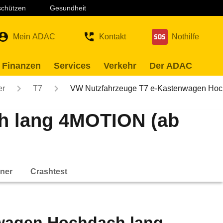
 schützen
Gesundheit
Mein ADAC
Kontakt
Nothilfe
 Finanzen
Services
Verkehr
Der ADAC
er
T7
VW Nutzfahrzeuge T7 e-Kastenwagen Ho
h lang 4MOTION (ab
ner
Crashtest
wagen Hochdach lang