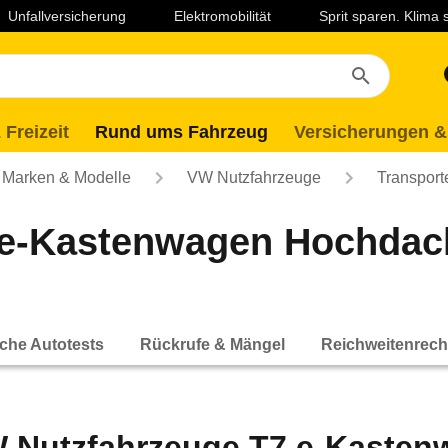
Unfallversicherung
Elektromobilität
Sprit sparen. Klima
 Freizeit
Rund ums Fahrzeug
Versicherungen &
Marken & Modelle
VW Nutzfahrzeuge
Transport
 e-Kastenwagen Hochdac
che Autotests
Rückrufe & Mängel
Reichweitenrech
 Nutzfahrzeuge T7 e-Kasten