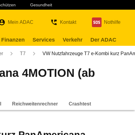
 schützen
Gesundheit
Mein ADAC
Kontakt
Nothilfe
 Finanzen
Services
Verkehr
Der ADAC
er
T7
VW Nutzfahrzeuge T7 e-Kombi kurz Pan
cana 4MOTION (ab
l
Reichweitenrechner
Crashtest
kurz PanAmericana