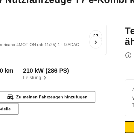
T
ä
ericana 4MOTION (ab 11/25) 1
© ADAC
00 km
210 kW (286 PS)
Leistung
Zu meinen Fahrzeugen hinzufügen
odelle