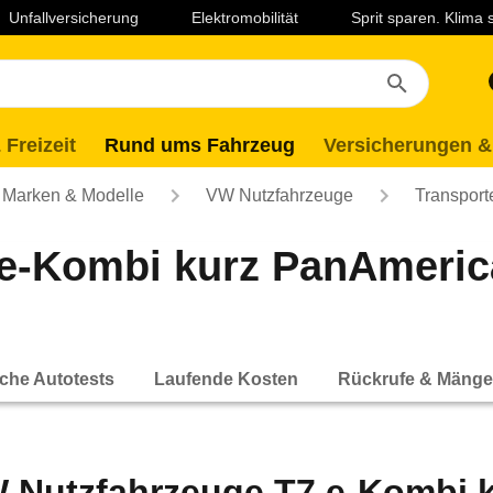
Unfallversicherung
Elektromobilität
Sprit sparen. Klima
 Freizeit
Rund ums Fahrzeug
Versicherungen &
Marken & Modelle
VW Nutzfahrzeuge
Transport
 e-Kombi kurz PanAmeri
che Autotests
Laufende Kosten
Rückrufe & Mänge
 Nutzfahrzeuge T7 e-Kombi 