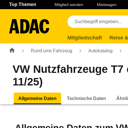
Navigation
Suche
Seiteninhalt
Fußzeile
Top Themen
Mitglied werden
Mietwagen
Mitgliedschaft
Reise &
Rund ums Fahrzeug
Autokatalog
VW Nutzfahrzeuge T7
11/25)
Allgemeine Daten
Technische Daten
Ähnli
Allgemeine Daten zum
VW