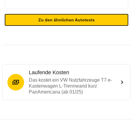
Zu den ähnlichen Autotests
Laufende Kosten
Das kostet ein VW Nutzfahrzeuge T7 e-
Kastenwagen L-Trennwand kurz
PanAmericana (ab 01/25)
Testergebnisse von ähnlichen Autos
Laufende Kosten
Rückrufe & Mängel des VW Nutzfahrzeuge 
Reichweitenrechner
Crashtest Ford Tourneo Custom / VW Tran
Technische Daten des
VW Nutzfahrzeuge 