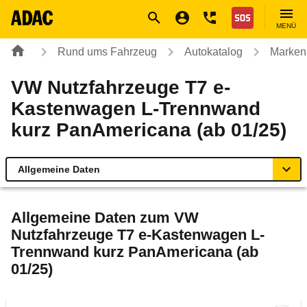
Navigation
Suche
Seiteninhalt
Fußzeile
Nothilfe
MENÜ
Rund ums Fahrzeug
Autokatalog
Marken
VW Nutzfahrzeuge T7 e-
Kastenwagen L-Trennwand
kurz PanAmericana (ab 01/25)
Allgemeine Daten
Allgemeine Daten
Allgemeine Daten zum
VW
Nutzfahrzeuge T7 e-Kastenwagen L-
Technische Daten
Trennwand kurz PanAmericana (ab
01/25)
Ähnliche Autotests