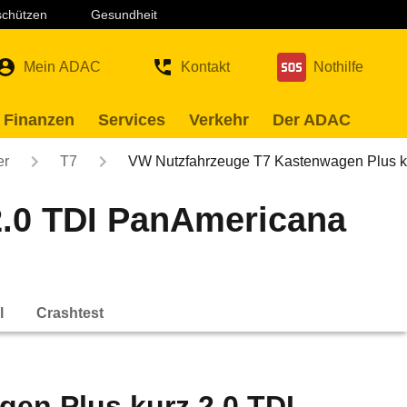
 schützen
Gesundheit
Mein ADAC
Kontakt
Nothilfe
 Finanzen
Services
Verkehr
Der ADAC
er
T7
VW Nutzfahrzeuge T7 Kastenwagen Plus 
2.0 TDI PanAmericana
l
Crashtest
en Plus kurz 2.0 TDI